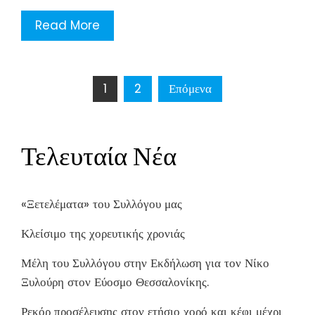
Read More
Σελιδοποίηση
1
2
Επόμενα
άρθρων
Τελευταία Νέα
«Ξετελέματα» του Συλλόγου μας
Κλείσιμο της χορευτικής χρονιάς
Μέλη του Συλλόγου στην Εκδήλωση για τον Νίκο
Ξυλούρη στον Εύοσμο Θεσσαλονίκης.
Ρεκόρ προσέλευσης στον ετήσιο χορό και κέφι μέχρι