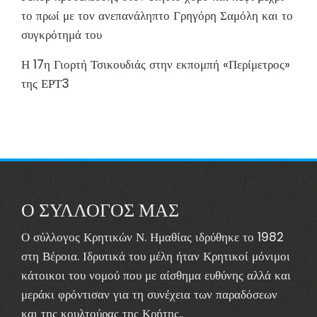
το πρωί με τον ανεπανάληπτο Γρηγόρη Σαμόλη και το
συγκρότημά του
Η 17η Γιορτή Τσικουδιάς στην εκπομπή «Περίμετρος»
της ΕΡΤ3
Ο ΣΥΛΛΟΓΟΣ ΜΑΣ
Ο σύλλογος Κρητικών Ν. Ημαθίας ιδρύθηκε το 1982
στη Βέροια. Ιδρυτικά του μέλη ήταν Κρητικοί μόνιμοι
κάτοικοι του νομού που με αίσθημα ευθύνης αλλά και
μεράκι φρόντισαν για τη συνέχεια των παραδόσεων
και της κουλτούρας της Κρήτης..