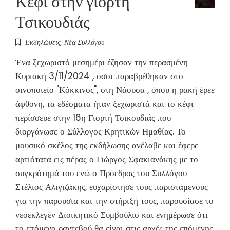
Τσικουδιάς
Εκδηλώσεις
,
Νέα Συλλόγου
Ένα ξεχωριστό μεσημέρι έζησαν την περασμένη
Κυριακή 3/11/2024 , όσοι παραβρέθηκαν στο
οινοποιείο "Κόκκινος", στη Νάουσα , όπου η ρακή έρεε
άφθονη, τα εδέσματα ήταν ξεχωριστά και το κέφι
περίσσευε στην 16η Γιορτή Τσικουδιάς που
διοργάνωσε ο Σύλλογος Κρητικών Ημαθίας. Το
μουσικό σκέλος της εκδήλωσης ανέλαβε και έφερε
αρτιότατα εις πέρας ο Γιώργος Σφακιανάκης με το
συγκρότημά του ενώ ο Πρόεδρος του Συλλόγου
Στέλιος Αλιγιζάκης, ευχαρίστησε τους παριστάμενους
για την παρουσία και την στήριξή τους, παρουσίασε το
νεοεκλεγέν Διοικητικό Συμβούλιο και ενημέρωσε ότι
το επόμενο ραντεβού θα είναι στις αρχές της επόμενης