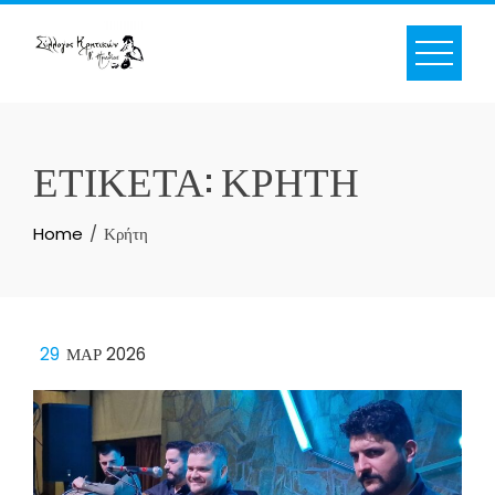
Skip
to
content
ΕΤΙΚΈΤΑ:
ΚΡΉΤΗ
Home
Κρήτη
29
ΜΑΡ 2026