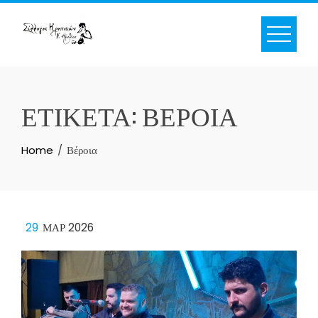
Skip
to
content
ΕΤΙΚΈΤΑ:
ΒΈΡΟΙΑ
Home
Βέροια
29
ΜΑΡ 2026