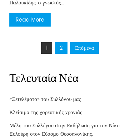
Παλουκίδης, ο γνωστός…
Read More
Σελιδοποίηση
1
2
Επόμενα
άρθρων
Τελευταία Νέα
«Ξετελέματα» του Συλλόγου μας
Κλείσιμο της χορευτικής χρονιάς
Μέλη του Συλλόγου στην Εκδήλωση για τον Νίκο
Ξυλούρη στον Εύοσμο Θεσσαλονίκης.