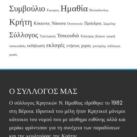
Ημαθία
Συμβούλιο
Ευοσμος
Θεσσαλονίκη
Κρήτη
Κόκκινος
Νάουσα
Πρόεδρος
Οινοποιείο
Σαμόλης
Σύλλογος
Τσικουδιά
Τηλεόραση
Χυλούρης
βέροια
γιορτή
εκλογές
εκδήλωση
ετήσιος χορός
τυσικουδιάς
μπούχλης
σύλλογος
χορός
Ο ΣΥΛΛΟΓΟΣ ΜΑΣ
Ο σύλλογος Κρητικών Ν. Ημαθίας ιδρύθηκε το 1982
στη Βέροια. Ιδρυτικά του μέλη ήταν Κρητικοί μόνιμοι
κάτοικοι του νομού που με αίσθημα ευθύνης αλλά και
μεράκι φρόντισαν για τη συνέχεια των παραδόσεων
και της κουλτούρας της Κρήτης..