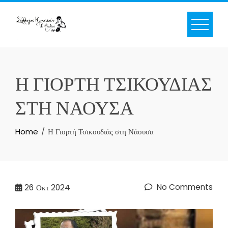
Skip
to
content
Η ΓΙΟΡΤΉ ΤΣΙΚΟΥΔΙΆΣ
ΣΤΗ ΝΆΟΥΣΑ
Home
Η Γιορτή Τσικουδιάς στη Νάουσα
No Comments
26
Οκτ 2024