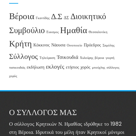
Βέροια
Διοικητικό
Δ.Σ
ΔΣ
Γκαντίδης
Ημαθία
Συμβούλιο
Ευοσμος
Θεσσαλονίκη
Κρήτη
Κόκκινος
Νάουσα
Πρόεδρος
Οινοποιείο
Σαμόλης
Σύλλογος
Τσικουδιά
Τηλεόραση
Χυλούρης
βέροια
γιορτή
εκλογές
εκδήλωση
ετήσιος χορός
τυσικουδιάς
μπούχλης
σύλλογος
χορός
Ο ΣΥΛΛΟΓΟΣ ΜΑΣ
Ο σύλλογος Κρητικών Ν. Ημαθίας ιδρύθηκε το 1982
στη Βέροια. Ιδρυτικά του μέλη ήταν Κρητικοί μόνιμοι