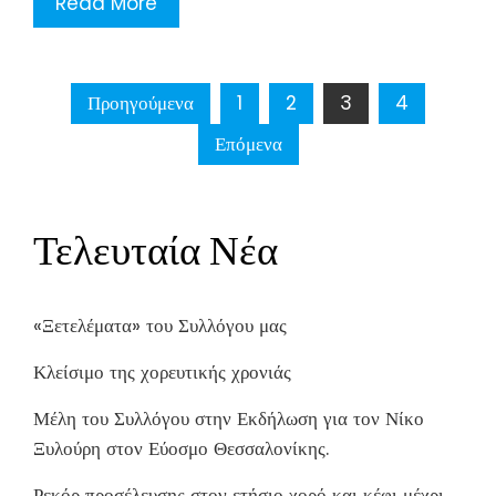
Read More
Σελιδοποίηση
Προηγούμενα
1
2
3
4
άρθρων
Επόμενα
Τελευταία Νέα
«Ξετελέματα» του Συλλόγου μας
Κλείσιμο της χορευτικής χρονιάς
Μέλη του Συλλόγου στην Εκδήλωση για τον Νίκο
Ξυλούρη στον Εύοσμο Θεσσαλονίκης.
Ρεκόρ προσέλευσης στον ετήσιο χορό και κέφι μέχρι