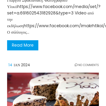
Γιώργου Σφακιανάκη. Φωτογραφικό
Υλικόhttps://www.facebook.com/media/set/?
set=a.691602543182928&type=3 Video από
την
εκδήλωσηhttps://www.facebook.com/imakrhtikoi
Ο σύλλογος…
Read More
14
ΙΑΝ 2024
NO COMMENTS