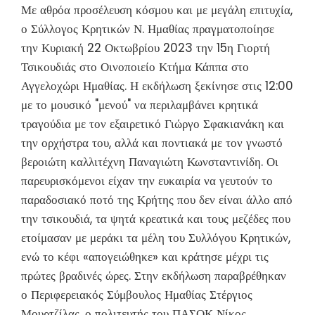
Με αθρόα προσέλευση κόσμου και με μεγάλη επιτυχία,
ο Σύλλογος Κρητικών Ν. Ημαθίας πραγματοποίησε
την Κυριακή 22 Οκτωβρίου 2023 την 15η Γιορτή
Τσικουδιάς στο Οινοποιείο Κτήμα Κάππα στο
Αγγελοχώρι Ημαθίας. Η εκδήλωση ξεκίνησε στις 12:00
με το μουσικό "μενού" να περιλαμβάνει κρητικά
τραγούδια με τον εξαιρετικό Γιώργο Σφακιανάκη και
την ορχήστρα του, αλλά και ποντιακά με τον γνωστό
βεροιώτη καλλιτέχνη Παναγιώτη Κωνσταντινίδη. Οι
παρευρισκόμενοι είχαν την ευκαιρία να γευτούν το
παραδοσιακό ποτό της Κρήτης που δεν είναι άλλο από
την τσικουδιά, τα ψητά κρεατικά και τους μεζέδες που
ετοίμασαν με μεράκι τα μέλη του Συλλόγου Κρητικών,
ενώ το κέφι «απογειώθηκε» και κράτησε μέχρι τις
πρώτες βραδινές ώρες. Στην εκδήλωση παραβρέθηκαν
ο Περιφερειακός Σύμβουλος Ημαθίας Στέργιος
Μουρτζίλας, ο πολιτευτής του ΠΑΣΟΚ Νίκος