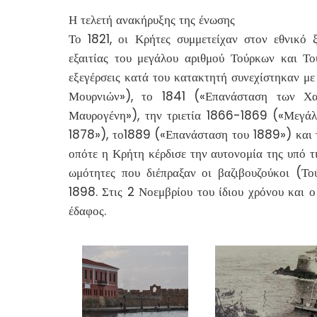
Η τελετή ανακήρυξης της ένωσης
Το 1821, οι Κρήτες συμμετείχαν στον εθνικό 
εξαιτίας του μεγάλου αριθμού Τούρκων και Το
εξεγέρσεις κατά του κατακτητή συνεχίστηκαν μ
Μουρνιών»), το 1841 («Επανάσταση των Χα
Μαυρογένη»), την τριετία 1866-1869 («Μεγά
1878»), το1889 («Επανάσταση του 1889») και
οπότε η Κρήτη κέρδισε την αυτονομία της υπό τ
ωμότητες που διέπραξαν οι βαζιβουζούκοι (Τ
1898. Στις 2 Νοεμβρίου του ίδιου χρόνου και ο
έδαφος.