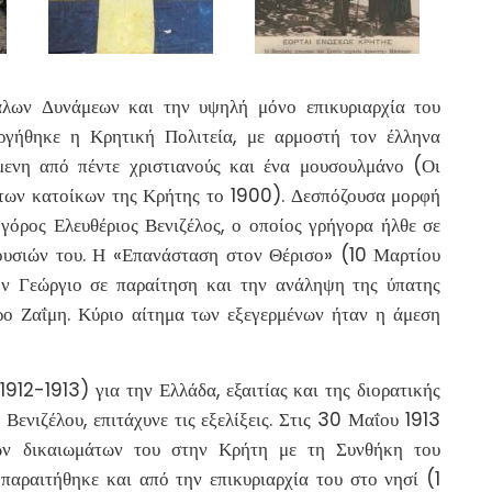
λων Δυνάμεων και την υψηλή μόνο επικυριαρχία του
ργήθηκε η Κρητική Πολιτεία, με αρμοστή τον έλληνα
μενη από πέντε χριστιανούς και ένα μουσουλμάνο (Οι
των κατοίκων της Κρήτης το 1900). Δεσπόζουσα μορφή
ηγόρος Ελευθέριος Βενιζέλος, ο οποίος γρήγορα ήλθε σε
ξουσιών του. Η «Επανάσταση στον Θέρισο» (10 Μαρτίου
ον Γεώργιο σε παραίτηση και την ανάληψη της ύπατης
ρο Ζαΐμη. Κύριο αίτημα των εξεγερμένων ήταν η άμεση
12-1913) για την Ελλάδα, εξαιτίας και της διορατικής
ενιζέλου, επιτάχυνε τις εξελίξεις. Στις 30 Μαΐου 1913
ων δικαιωμάτων του στην Κρήτη με τη Συνθήκη του
παραιτήθηκε και από την επικυριαρχία του στο νησί (1