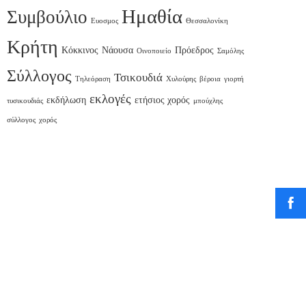
Ημαθία
Συμβούλιο
Ευοσμος
Θεσσαλονίκη
Κρήτη
Κόκκινος
Νάουσα
Πρόεδρος
Οινοποιείο
Σαμόλης
Σύλλογος
Τσικουδιά
Τηλεόραση
Χυλούρης
βέροια
γιορτή
εκλογές
εκδήλωση
ετήσιος χορός
τυσικουδιάς
μπούχλης
σύλλογος
χορός