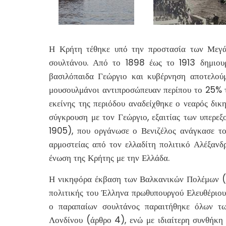
Η Κρήτη τέθηκε υπό την προστασία των Μεγά
σουλτάνου. Από το 1898 έως το 1913 δημιου
βασιλόπαιδα Γεώργιο και κυβέρνηση αποτελού
μουσουλμάνοι αντιπροσώπευαν περίπου το 25% 
εκείνης της περιόδου αναδείχθηκε ο νεαρός δικ
σύγκρουση με τον Γεώργιο, εξαιτίας των υπερε
1905), που οργάνωσε ο Βενιζέλος ανάγκασε τ
αρμοστείας από τον ελλαδίτη πολιτικό Αλέξανδ
ένωση της Κρήτης με την Ελλάδα.
Η νικηφόρα έκβαση των Βαλκανικών Πολέμων (19
πολιτικής του Έλληνα πρωθυπουργού Ελευθέριου Β
ο παραπαίων σουλτάνος παραιτήθηκε όλων τ
Λονδίνου (άρθρο 4), ενώ με ιδιαίτερη συνθήκη 