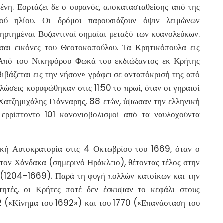
ένη. Εορτάζει δε ο ουρανός, αποκατασταθείσης από της
νού ηλίου. Οι δρόμοι παρουσιάζουν όψιν λειμώνων
νηρτημέναι Βυζαντιναί σημαίαι μεταξύ των κυανολεύκων.
σαι εικόνες του Θεοτοκοπούλου. Τα Κρητικόπουλα εις
 Από του Νικηφόρου Φωκά του εκδιώξαντος εκ Κρήτης
βάζεται εις την νήσον» γράφει σε ανταπόκρισή της από
λώσεις κορυφώθηκαν στις 11:50 το πρωί, όταν οι γηραιοί
Χατζημιχάλης Γιάνναρης, 88 ετών, ύψωσαν την ελληνική
 ερρίπτοντο 101 κανονιοβολισμοί από τα ναυλοχούντα
κή Αυτοκρατορία στις 4 Οκτωβρίου του 1669, όταν ο
τον Χάνδακα (σημερινό Ηράκλειο), θέτοντας τέλος στην
α (1204-1669). Παρά τη φυγή πολλών κατοίκων και την
τητές, οι Κρήτες ποτέ δεν έσκυψαν το κεφάλι στους
92 («Κίνημα του 1692») και του 1770 («Επανάσταση του