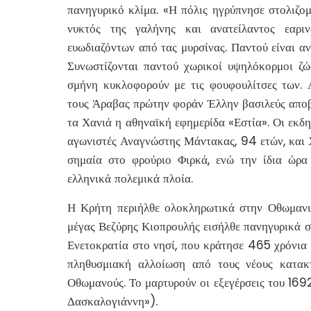
πανηγυρικό κλίμα. «Η πόλις ηγρύπνησε στολιζομ
νυκτός της γαλήνης και ανατείλαντος εαρι
ευωδιαζόντων από τας μυρσίνας. Παντού είναι α
Συνωστίζονται παντού χωρικοί υψηλόκορμοι ζώ
σμήνη κυκλοφορούν με τις φουφουλίτσες των.
τους Άραβας πρώτην φοράν Έλλην βασιλεύς αποβι
τα Χανιά η αθηναϊκή εφημερίδα «Εστία». Οι εκδη
αγωνιστές Αναγνώστης Μάντακας, 94 ετών, και 
σημαία στο φρούριο Φιρκά, ενώ την ίδια ώρα
ελληνικά πολεμικά πλοία.
Η Κρήτη περιήλθε ολοκληρωτικά στην Οθωμανι
μέγας Βεζύρης Κιοπρουλής εισήλθε πανηγυρικά σ
Ενετοκρατία στο νησί, που κράτησε 465 χρόνι
πληθυσμιακή αλλοίωση από τους νέους κατακ
Οθωμανούς. Το μαρτυρούν οι εξεγέρσεις του 16
Δασκαλογιάννη»).