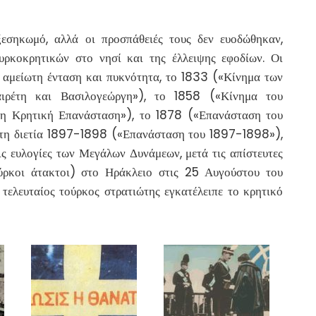
ξεσηκωμό, αλλά οι προσπάθειές τους δεν ευοδώθηκαν,
υρκοκρητικών στο νησί και της έλλειψης εφοδίων. Οι
ε αμείωτη ένταση και πυκνότητα, το 1833 («Κίνημα των
ιρέτη και Βασιλογεώργη»), το 1858 («Κίνημα του
λη Κρητική Επανάσταση»), το 1878 («Επανάσταση του
 τη διετία 1897-1898 («Επανάσταση του 1897-1898»),
ις ευλογίες των Μεγάλων Δυνάμεων, μετά τις απίστευτες
ούρκοι άτακτοι) στο Ηράκλειο στις 25 Αυγούστου του
 τελευταίος τούρκος στρατιώτης εγκατέλειπε το κρητικό